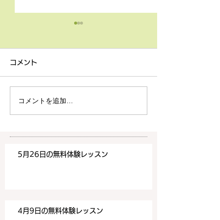
4月9日の無料体験レッス
3月18日無料体
ン
ン
コメント
4月9日の無料体験レッスン
3月18日の無料
は20時より空きがございま
20時より空きが
す。 ご希望の方は下記お問
す。 ご希望の方
コメントを追加…
い合わせフォームよりお申込
い合わせフォーム
みください！
みください！
https://www.meguronoeik
https://www.me
aiwa.com/contact-us どう
aiwa.com/conta
5月26日の無料体験レッスン
ぞよろしくお願いいたしま
ぞよろしくお願い
す。 目黒の英会話
す。 目黒の英会話
4月9日の無料体験レッスン