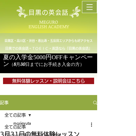
目黒の英会話
MEGURO
ENGLISH ACADEMY
目黒区・品川区・渋谷・恵比寿・五反田エリアからも好アクセス
目黒での英会話・ＴＯＥＩＣ・英語なら「目黒の英会話」
夏の入学金5000円OFFキャンペー
ン
（8月30日までにお手続き入金の方）
無料体験レッスン・説明会はこちら
記事
全ての記事
morieyuta
全ての記事
3月31日の無料体験レッスン
Lesson料金とコースのご案内