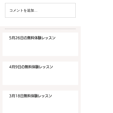
は20時より空きがございま
20時より空きが
す。 ご希望の方は下記お問
す。 ご希望の方
コメントを追加…
い合わせフォームよりお申込
い合わせフォーム
みください！
みください！
https://www.meguronoeik
https://www.me
aiwa.com/contact-us どう
aiwa.com/conta
5月26日の無料体験レッスン
ぞよろしくお願いいたしま
ぞよろしくお願い
す。 目黒の英会話
す。 目黒の英会話
4月9日の無料体験レッスン
3月18日無料体験レッスン