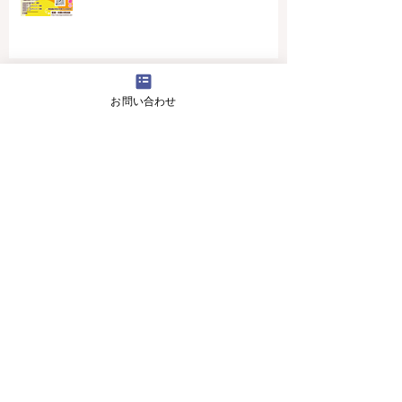
4月16日(火曜日）の無料体験レッスン
お問い合わせ
12月29日より1月5日まで冬休みのためお休
みです
11月13日(月曜日）の無料体験レッスン
Search By Tags