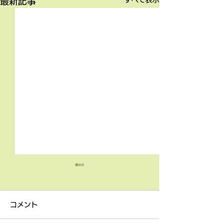
最新記事
4月9日の無料体験レッス
3月18日無料体
ン
ン
コメント
4月9日の無料体験レッスン
3月18日の無料