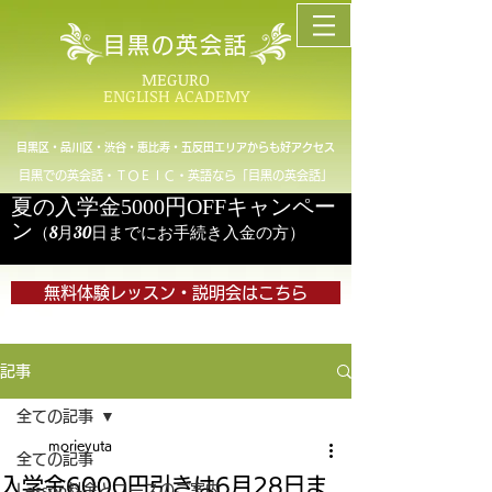
目黒の英会話
MEGURO
ENGLISH ACADEMY
目黒区・品川区・渋谷・恵比寿・五反田エリアからも好アクセス
目黒での英会話・ＴＯＥＩＣ・英語なら「目黒の英会話」
夏の入学金5000円OFFキャンペー
ン
（8月30日までにお手続き入金の方）
無料体験レッスン・説明会はこちら
記事
全ての記事
morieyuta
全ての記事
入学金6000円引きは6月28日ま
Lesson料金とコースのご案内