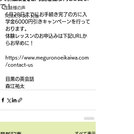
で！
生徒様の声
6月28日までにお手続き完了の方に入
TOEICテスト対策
学金6000円引きキャンペーンを行って
おります。
体験レッスンのお申込みは下記URLか
らお早めに！
https://www.meguronoeikaiwa.com
/contact-us
目黒の英会話
森江祐太
すべて表示