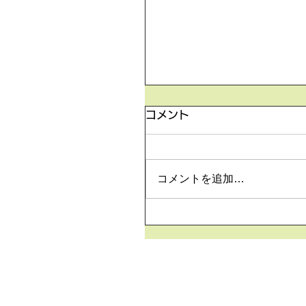
5月26日の無料体験レッ
コメント
5月26日の無料体験レッスン
より空きがございます。 ご
は下記お問い合わせフォーム
コメントを追加…
申込みください！
https://www.meguronoeik
m/contact-us どうぞよろ
いいたします。 目黒の英会