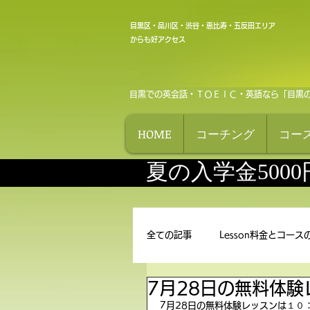
目黒区・品川区・渋谷・恵比寿・五反田エリア
からも好アクセス
目黒での英会話・ＴＯＥＩＣ・英語なら「目黒
HOME
コーチング
コー
夏の入学金500
全ての記事
Lesson料金とコース
7月28日の無料体験
7月28日の無料体験レッスンは１０