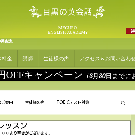
目黒の英会話
MEGURO
ENGLISH ACADEMY
の英会話」
ス料金
講師
生徒様の声
アクセス＆お問い合わ
0円OFFキャンペーン
（8月30日まで
のご案内
生徒様の声
TOEICテスト対策
レッスン
：００より空きがございます。