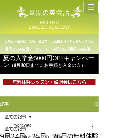
目黒の英会話
MEGURO
ENGLISH ACADEMY
目黒区・品川区・渋谷・恵比寿・五反田エリアからも好アクセス
目黒での英会話・ＴＯＥＩＣ・英語なら「目黒の英会話」
夏の入学金5000円OFFキャンペー
ン
（8月30日までにお手続き入金の方）
無料体験レッスン・説明会はこちら
記事
全ての記事
morieyuta
全ての記事
9月24日、25日、26日の無料体験
Lesson料金とコースのご案内