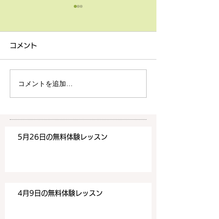
4月9日の無料体験レッス
3月18日無料体
ン
ン
コメント
4月9日の無料体験レッスン
3月18日の無料
は20時より空きがございま
20時より空きが
す。 ご希望の方は下記お問
す。 ご希望の方
コメントを追加…
い合わせフォームよりお申込
い合わせフォーム
みください！
みください！
https://www.meguronoeik
https://www.me
aiwa.com/contact-us どう
aiwa.com/conta
5月26日の無料体験レッスン
ぞよろしくお願いいたしま
ぞよろしくお願い
す。 目黒の英会話
す。 目黒の英会話
4月9日の無料体験レッスン