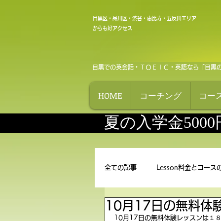
目黒区・品川区・渋谷・恵比寿・五反田エリア
からも好アクセス
目黒での英会話・ＴＯＥＩＣ・英語なら「目黒
HOME
コーチング
コー
夏の入学金500
全ての記事
Lesson料金とコース
10月17日の無料体
10月17日の無料体験レッスンは１