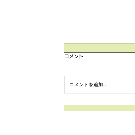
5月26日の無料体験レッ
コメント
5月26日の無料体験レッスン
より空きがございます。 ご
は下記お問い合わせフォーム
コメントを追加…
申込みください！
https://www.meguronoeik
m/contact-us どうぞよろ
いいたします。 目黒の英会