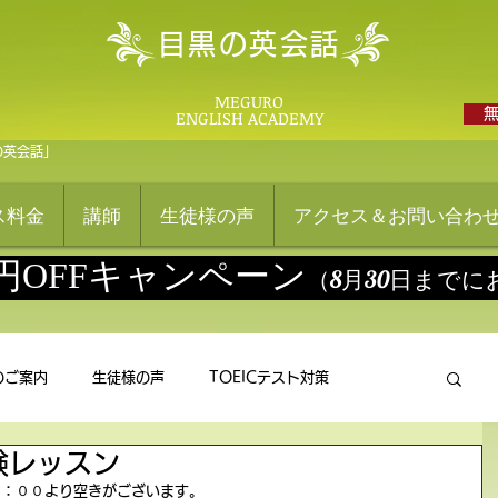
目黒の英会話
MEGURO
ENGLISH ACADEMY
の英会話」
ス料金
講師
生徒様の声
アクセス＆お問い合わ
0円OFFキャンペーン
（8月30日まで
のご案内
生徒様の声
TOEICテスト対策
験レッスン
８：００より空きがございます。