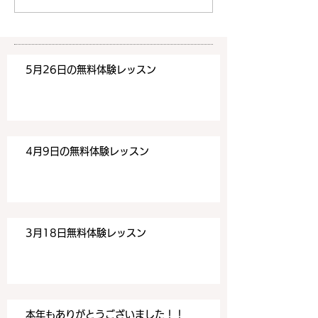
い合わせフォームよりお申込
い合わせフォーム
みください！
みください！
https://www.meguronoeik
https://www.me
aiwa.com/contact-us どう
aiwa.com/conta
5月26日の無料体験レッスン
ぞよろしくお願いいたしま
ぞよろしくお願い
す。 目黒の英会話
す。 目黒の英会話
4月9日の無料体験レッスン
3月18日無料体験レッスン
本年もありがとうございました！！