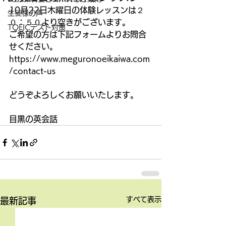
10月22日木曜日の体験レッスンは２
生徒様の声
０：５０より空きがございます。
TOEICテスト対策
ご希望の方は下記フォームよりお問合
せください。
https://www.meguronoeikaiwa.com
/contact-us
どうぞよろしくお願いいたします。
目黒の英会話
すべて表示
最新記事