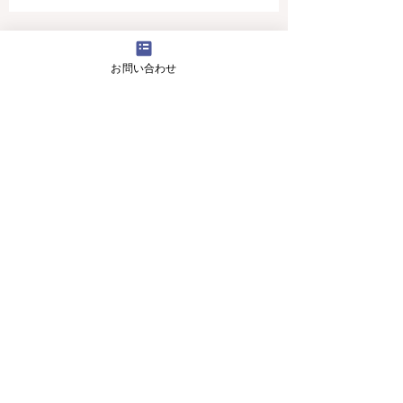
4月16日(火曜日）の無料体験レッスン
お問い合わせ
12月29日より1月5日まで冬休みのためお休
みです
11月13日(月曜日）の無料体験レッスン
Search By Tags
アロマ 教室
スピーキング、英会話
入り口のお花です。
目黒の英会話 お花