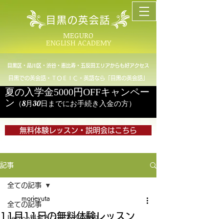
目黒の英会話
MEGURO
ENGLISH ACADEMY
目黒区・品川区・渋谷・恵比寿・五反田エリアからも好アクセス
目黒での英会話・ＴＯＥＩＣ・英語なら「目黒の英会話」
夏の入学金5000円OFFキャンペー
ン
（8月30日までにお手続き入金の方）
無料体験レッスン・説明会はこちら
記事
全ての記事
morieyuta
全ての記事
11月11日の無料体験レッスン
Lesson料金とコースのご案内