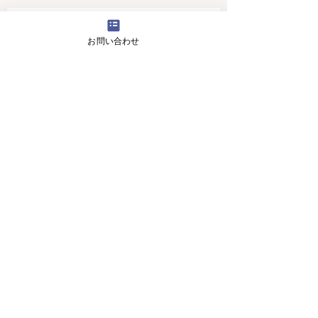
4月16日(火曜日）の無料体験レッスン
お問い合わせ
12月29日より1月5日まで冬休みのためお休
みです
11月13日(月曜日）の無料体験レッスン
Search By Tags
アロマ 教室
スピーキング、英会話
入り口のお花です。
目黒の英会話 お花
目黒の英会話 アロマ
目黒の英会話 アロマ2