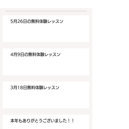
みください！
みください！
https://www.meguronoeik
https://www.me
aiwa.com/contact-us どう
aiwa.com/conta
5月26日の無料体験レッスン
ぞよろしくお願いいたしま
ぞよろしくお願い
す。 目黒の英会話
す。 目黒の英会話
4月9日の無料体験レッスン
3月18日無料体験レッスン
本年もありがとうございました！！