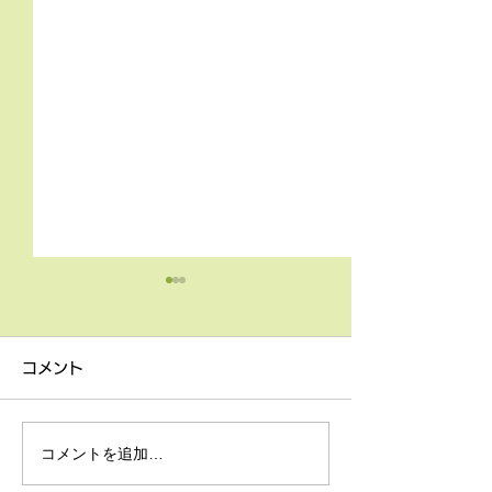
4月9日の無料体験レッス
3月18日無料体
ン
ン
コメント
4月9日の無料体験レッスン
3月18日の無料
は20時より空きがございま
20時より空きが
す。 ご希望の方は下記お問
す。 ご希望の方
コメントを追加…
い合わせフォームよりお申込
い合わせフォーム