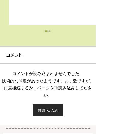
4月9日の無料体験レッス
3月18日無料体
ン
ン
コメント
4月9日の無料体験レッスン
3月18日の無料
は20時より空きがございま
20時より空きが
コメントが読み込まれませんでした。
す。 ご希望の方は下記お問
す。 ご希望の方
技術的な問題があったようです。お手数ですが、
い合わせフォームよりお申込
い合わせフォーム
再度接続するか、ページを再読み込みしてださ
みください！
みください！
い。
https://www.meguronoeik
https://www.me
aiwa.com/contact-us どう
aiwa.com/conta
再読み込み
ぞよろしくお願いいたしま
ぞよろしくお願い
す。 目黒の英会話
す。 目黒の英会話