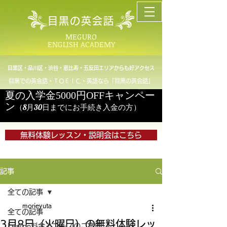
目黒の英会話
MEGURO
ENGLISH ACADEMY
目黒区・品川区・渋谷・恵比寿・五反田エリアからも好アクセス
目黒での英会話・ＴＯＥＩＣ・英語なら「目黒の英会話」
夏の入学金5000円OFFキャンペー
ン
（8月30日までにお手続き入金の方）
無料体験レッスン・説明会はこちら
記事
全ての記事
morieyuta
全ての記事
3月8日（火曜日）の無料体験レッ
Lesson料金とコースのご案内