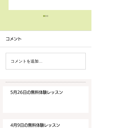
4月9日の無料体験レッス
3月18日無料体
ン
ン
コメント
4月9日の無料体験レッスン
3月18日の無料
は20時より空きがございま
20時より空きが
す。 ご希望の方は下記お問
す。 ご希望の方
コメントを追加…
い合わせフォームよりお申込
い合わせフォーム
みください！
みください！
https://www.meguronoeik
https://www.me
aiwa.com/contact-us どう
aiwa.com/conta
5月26日の無料体験レッスン
ぞよろしくお願いいたしま
ぞよろしくお願い
す。 目黒の英会話
す。 目黒の英会話
4月9日の無料体験レッスン