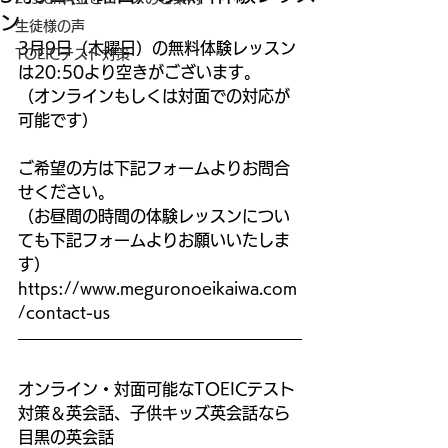
ン
生徒様の声
3月9日（木曜日）の無料体験レッスン
TOEICテスト対策
は20:50より空きがございます。
（オンラインもしくは対面での対応が
可能です）
ご希望の方は下記フォームよりお問合
せください。
（お昼間の時間の体験レッスンについ
ても下記フォームよりお願いいたしま
す）
https://www.meguronoeikaiwa.com
/contact-us
オンライン・対面可能なTOEICテスト
対策＆英会話、子供キッズ英会話なら
目黒の英会話