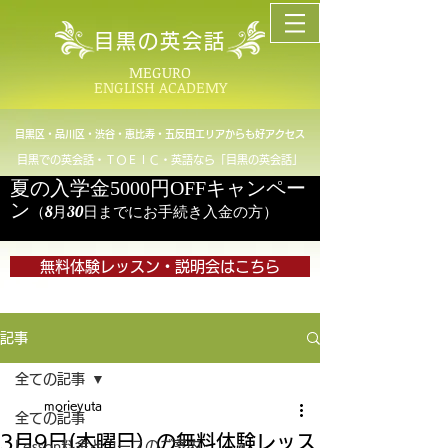
目黒の英会話
MEGURO
ENGLISH ACADEMY
目黒区・品川区・渋谷・恵比寿・五反田エリアからも好アクセス
目黒での英会話・ＴＯＥＩＣ・英語なら「目黒の英会話」
夏の入学金5000円OFFキャンペー
ン
（8月30日までにお手続き入金の方）
無料体験レッスン・説明会はこちら
記事
全ての記事
morieyuta
全ての記事
3月9日(木曜日）の無料体験レッス
Lesson料金とコースのご案内