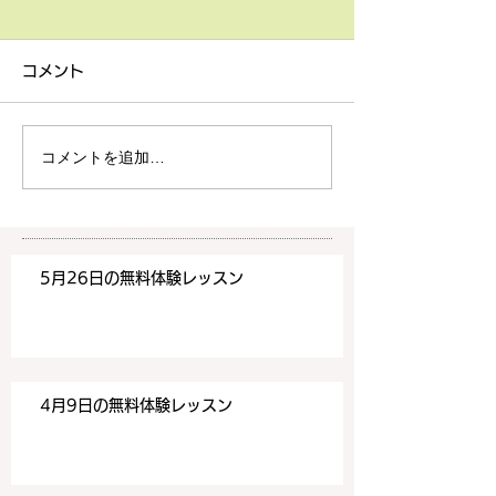
4月9日の無料体験レッス
3月18日無料体
ン
ン
コメント
4月9日の無料体験レッスン
3月18日の無料
は20時より空きがございま
20時より空きが
す。 ご希望の方は下記お問
す。 ご希望の方
コメントを追加…
い合わせフォームよりお申込
い合わせフォーム
みください！
みください！
https://www.meguronoeik
https://www.me
aiwa.com/contact-us どう
aiwa.com/conta
5月26日の無料体験レッスン
ぞよろしくお願いいたしま
ぞよろしくお願い
す。 目黒の英会話
す。 目黒の英会話
4月9日の無料体験レッスン