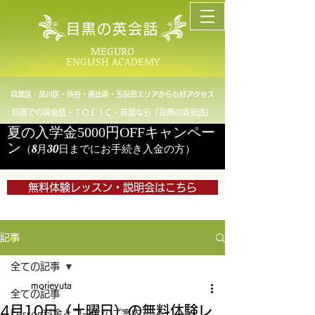
目黒の英会話
MEGURO
ENGLISH ACADEMY
目黒区・品川区・渋谷・恵比寿・五反田エリアからも好アクセス
目黒での英会話・ＴＯＥＩＣ・英語なら「目黒の英会話」
夏の入学金5000円OFFキャンペー
ン
（8月30日までにお手続き入金の方）
無料体験レッスン・説明会はこちら
記事
全ての記事
morieyuta
全ての記事
4月10日（土曜日）の無料体験レ
Lesson料金とコースのご案内