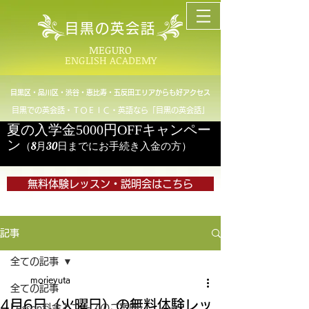
目黒の英会話
MEGURO
ENGLISH ACADEMY
目黒区・品川区・渋谷・恵比寿・五反田エリアからも好アクセス
目黒での英会話・ＴＯＥＩＣ・英語なら「目黒の英会話」
夏の入学金5000円OFFキャンペー
ン
（8月30日までにお手続き入金の方）
無料体験レッスン・説明会はこちら
記事
全ての記事
morieyuta
全ての記事
4月6日（火曜日）の無料体験レッ
Lesson料金とコースのご案内