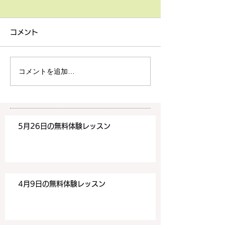
4月9日の無料体験レッス
3月18日無料体
ン
ン
コメント
4月9日の無料体験レッスン
3月18日の無料
は20時より空きがございま
20時より空きが
す。 ご希望の方は下記お問
す。 ご希望の方
コメントを追加…
い合わせフォームよりお申込
い合わせフォーム
みください！
みください！
https://www.meguronoeik
https://www.me
aiwa.com/contact-us どう
aiwa.com/conta
5月26日の無料体験レッスン
ぞよろしくお願いいたしま
ぞよろしくお願い
す。 目黒の英会話
す。 目黒の英会話
4月9日の無料体験レッスン