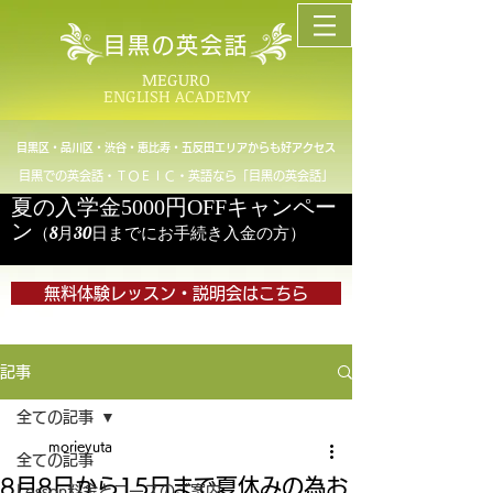
目黒の英会話
MEGURO
ENGLISH ACADEMY
目黒区・品川区・渋谷・恵比寿・五反田エリアからも好アクセス
目黒での英会話・ＴＯＥＩＣ・英語なら「目黒の英会話」
夏の入学金5000円OFFキャンペー
ン
（8月30日までにお手続き入金の方）
無料体験レッスン・説明会はこちら
記事
全ての記事
morieyuta
全ての記事
8月8日から15日まで夏休みの為お
Lesson料金とコースのご案内