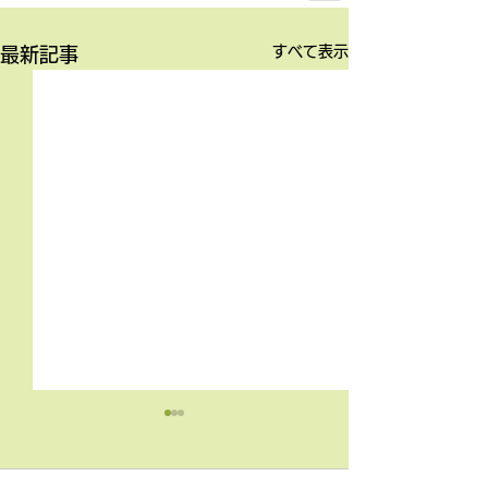
すべて表示
最新記事
4月9日の無料体験レッス
3月18日無料体
ン
ン