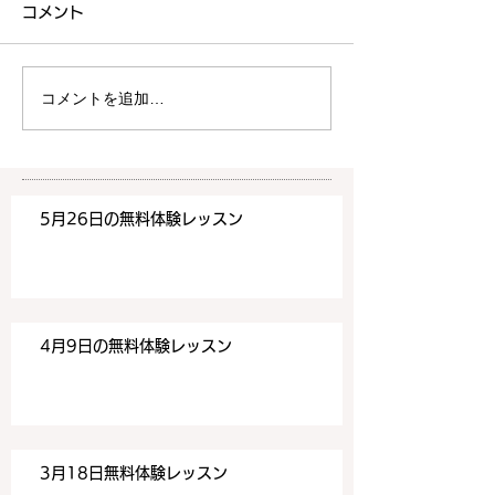
コメント
4月9日の無料体験レッスン
3月18日の無料
は20時より空きがございま
20時より空きが
す。 ご希望の方は下記お問
す。 ご希望の方
コメントを追加…
い合わせフォームよりお申込
い合わせフォーム
みください！
みください！
https://www.meguronoeik
https://www.me
aiwa.com/contact-us どう
aiwa.com/conta
5月26日の無料体験レッスン
ぞよろしくお願いいたしま
ぞよろしくお願い
す。 目黒の英会話
す。 目黒の英会話
4月9日の無料体験レッスン
3月18日無料体験レッスン