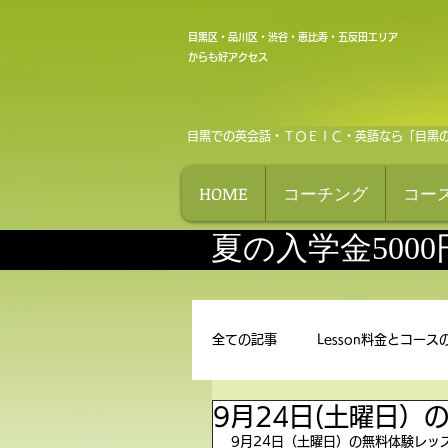
目黒区・品川区・渋谷・恵比寿・五反田エリア
からも好アクセス
目黒での英会話・ＴＯＥＩＣ・英語なら「目黒
HOME
コーチング
コー
夏の入学金500
全ての記事
Lesson料金とコース
9月24日(土曜日）
9月24日（土曜日）の無料体験レッス