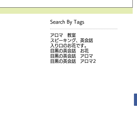
aiwa.co
しくお願
話
Search By Tags
アロマ 教室
スピーキング、英会話
入り口のお花です。
目黒の英会話 お花
目黒の英会話 アロマ
目黒の英会話 アロマ2
JR目黒駅前徒歩1分（オンラインレッスン実施中）
目黒の英会話
Copyright © 2017 Meguro no Eikaiwa All Rights Reserved.