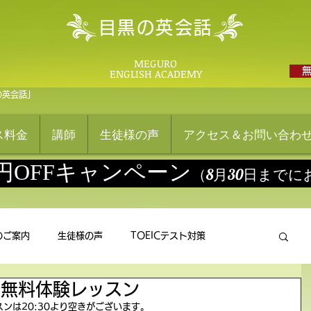
目黒の英会話
MEGURO
ENGLISH ACADEMY
の英会話」
ス料金
講師
生徒様の声
アクセス＆お問い合わ
0円OFFキャンペーン
（8月30日まで
のご案内
生徒様の声
TOEICテスト対策
の無料体験レッスン
ンは20:30より空きがございます。