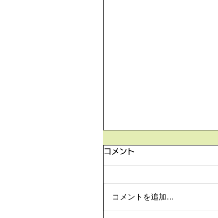
5月26日の無料体験レッ
コメント
5月26日の無料体験レッスン
より空きがございます。 ご
は下記お問い合わせフォーム
コメントを追加…
申込みください！