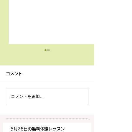
コメント
コメントを追加…
S様（会社員）海外赴任に
T様（会社員）
備えて！
気軽に通える！
5月26日の無料体験レッスン