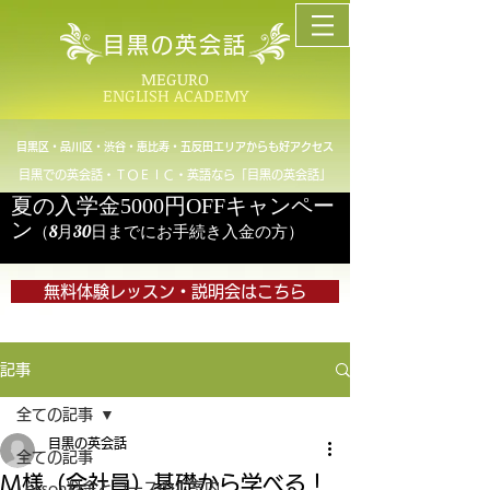
目黒の英会話
MEGURO
ENGLISH ACADEMY
目黒区・品川区・渋谷・恵比寿・五反田エリアからも好アクセス
目黒での英会話・ＴＯＥＩＣ・英語なら「目黒の英会話」
夏の入学金5000円OFFキャンペー
ン
（8月30日までにお手続き入金の方）
無料体験レッスン・説明会はこちら
記事
全ての記事
目黒の英会話
全ての記事
M様（会社員）基礎から学べる！
Lesson料金とコースのご案内