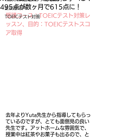
495点が数ヶ月で615点に！
生徒様の声
受講コース：TOEICテスト対策レ
TOEICテスト対策
ッスン、目的：TOEICテストスコ
ア取得
去年よりYuta先生から指導してもらっ
ているのですが、とても面倒見の良い
先生です。アットホームな雰囲気で、
授業中は紅茶やお菓子も出るので、と